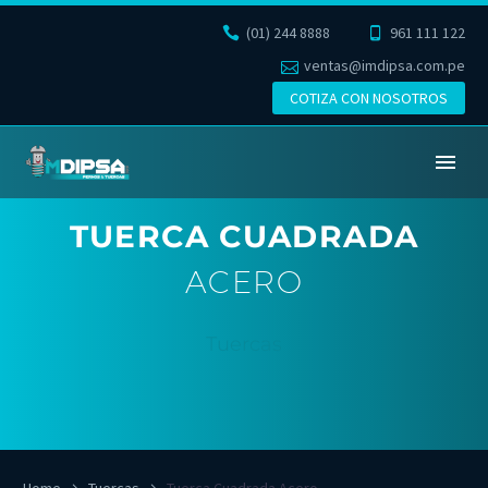
(01) 244 8888
961 111 122
ventas@imdipsa.com.pe
COTIZA CON NOSOTROS
TUERCA CUADRADA
ACERO
Tuercas
Home
Tuercas
Tuerca Cuadrada Acero