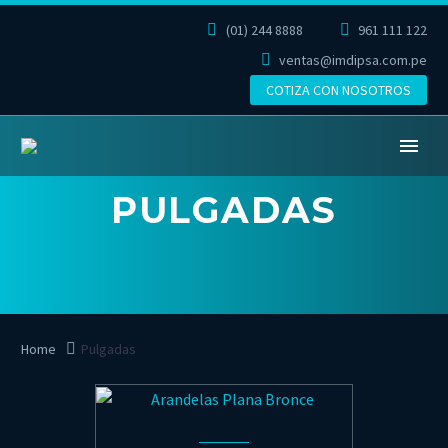
(01) 244 8888
961 111 122
ventas@imdipsa.com.pe
COTIZA CON NOSOTROS
PULGADAS
Home
Pulgadas