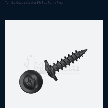
Tornillo Cabeza Wafer Phillips Punta Fina