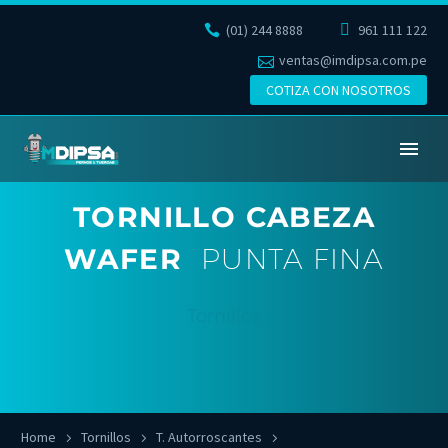
(01) 244 8888
961 111 122
ventas@imdipsa.com.pe
COTIZA CON NOSOTROS
TORNILLO CABEZA
WAFER
PUNTA FINA
Tornillos
Home
Tornillos
T. Autorroscantes