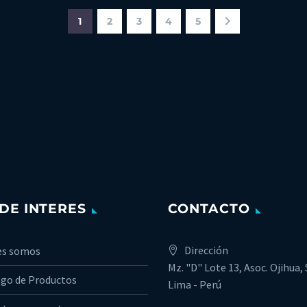
1
2
3
4
5
 DE INTERES
CONTACTO
Dirección
es somos
Mz. "D" Lote 13, Asoc. Ojihua, 
go de Productos
Lima - Perú