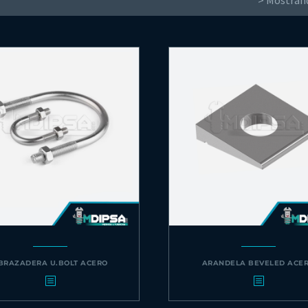
> Mostrand
BRAZADERA U.BOLT ACERO
ARANDELA BEVELED ACE