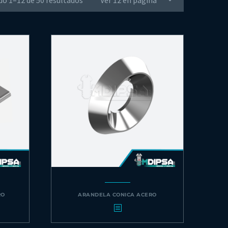
o 1–12 de 50 resultados
Ver 12 en página
RO
ARANDELA CONICA ACERO