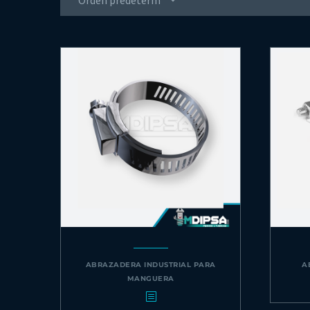
Orden predeterminado
ABRAZADERA INDUSTRIAL PARA
A
MANGUERA