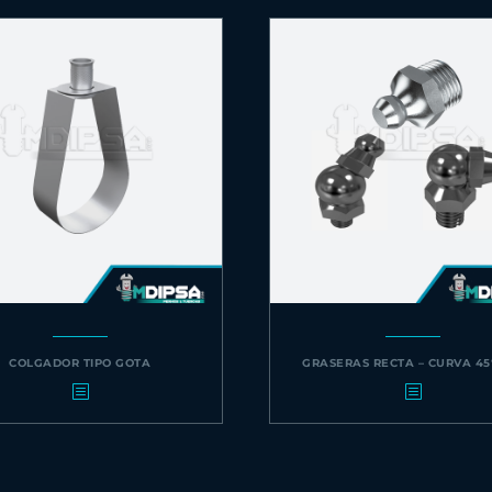
COLGADOR TIPO GOTA
GRASERAS RECTA – CURVA 45°