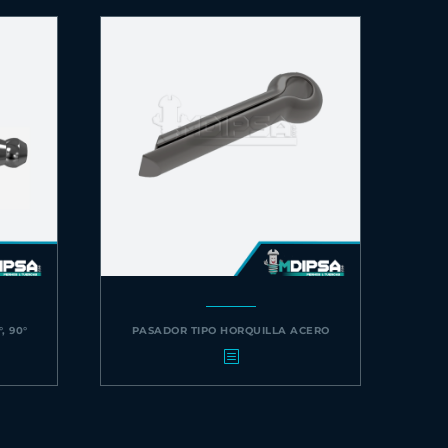
, 90°
PASADOR TIPO HORQUILLA ACERO