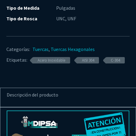
Tipo de Medida
Pulgadas
Tipo de Rosca
UNC, UNF
Categorías:
Tuercas
,
Tuercas Hexagonales
Etiquetas:
Acero Inoxidable
AISI 304
C-304
Descripción del producto