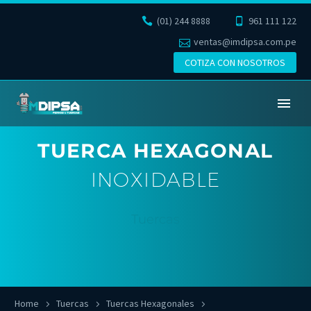
(01) 244 8888
961 111 122
ventas@imdipsa.com.pe
COTIZA CON NOSOTROS
TUERCA HEXAGONAL
INOXIDABLE
Tuercas
Home
Tuercas
Tuercas Hexagonales